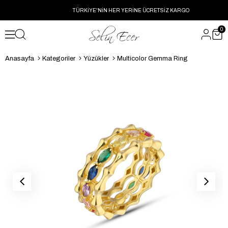
TÜRKİYE'NİN HER YERİNE ÜCRETSİZ KARGO
0
Anasayfa
Kategoriler
Yüzükler
Multicolor Gemma Ring