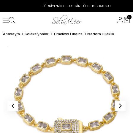
TÜRKİYE'NİN HER YERİNE ÜCRETSİZ KARGO
0
Anasayfa
Koleksiyonlar
Tımeless Chaıns
Isadora Bileklik