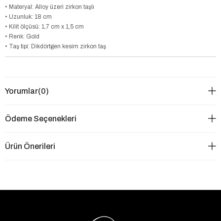
• Materyal: Alloy üzeri zirkon taşlı
• Uzunluk: 18 cm
• Kilit ölçüsü: 1,7 cm x 1,5 cm
• Renk: Gold
• Taş tipi: Dikdörtgen kesim zirkon taş
Yorumlar
(0)
Ödeme Seçenekleri
Ürün Önerileri