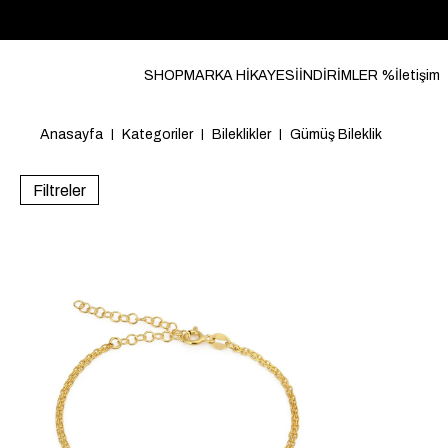
SHOP
MARKA HİKAYESİ
İNDİRİMLER %
İletişim
Anasayfa
Kategoriler
Bileklikler
Gümüş Bileklik
Filtreler