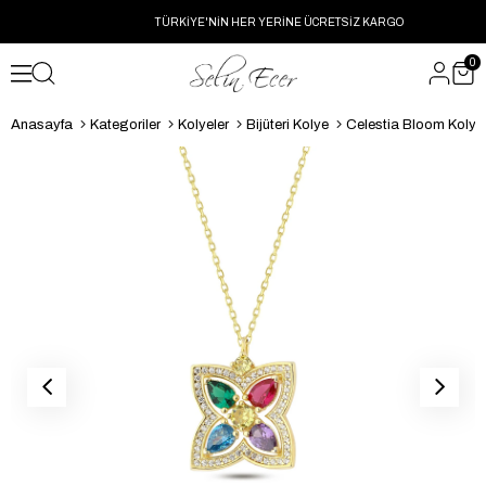
TÜRKİYE'NİN HER YERİNE ÜCRETSİZ KARGO
0
Anasayfa
Kategoriler
Kolyeler
Bijüteri Kolye
Celestia Bloom Kolye